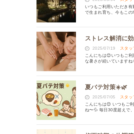
いつもご利用いただき有
で生まれ育ち、今もこの地
ストレス解消に効
2025/07/19
スタッ
こんにちは😊いつもご
な暑さが続いていますね
夏バテ対策☀️🌿
2025/07/05
スタッ
こんにちは😊 いつも
ね〜💦 毎日30度超えで