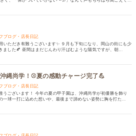
大きく、「体がついていかない〜💦」なんて声もちらほら聞こえて...
フブログ・店長日記
利用いただき有難うございます✨ ９月も下旬になり、岡山の街にも少
ました🍂 昼間はまだじんわり汗ばむような陽気ですが、朝...
沖縄尚学！⚾夏の感動チャージ完了💪
フブログ・店長日記
難うございます！ 今年の夏の甲子園は、沖縄尚学が初優勝を飾り
の一球一打に込めた想いや、最後まで諦めない姿勢に胸を打た...
フブログ・店長日記