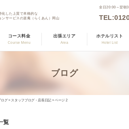
全日20:00～翌朝3
特化した上質で本格的な
TEL:0120
ョンサービスの楽庵（らくあん）岡山
コース料金
出張エリア
ホテルリスト
Course Menu
Area
Hotel List
ブログ
ブログ
>
スタッフブログ・店長日記
>
ページ 2
一覧