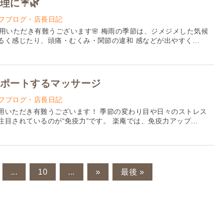
理に☔🌿
フブログ・店長日記
用いただき有難うございます🌸 梅雨の季節は、ジメジメした気候
く感じたり、頭痛・むくみ・関節の違和 感などが出やすく...
ポートするマッサージ
フブログ・店長日記
用いただき有難うございます！ 季節の変わり目や日々のストレス
目されているのが“免疫力”です。 楽庵では、免疫力アップ...
...
10
...
»
最後 »