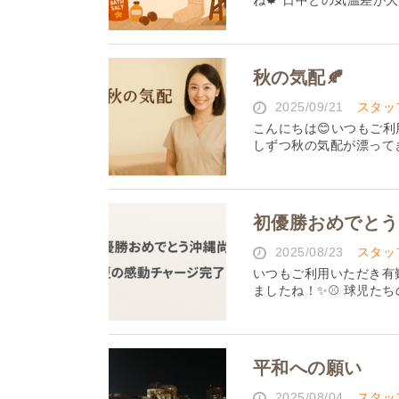
ね🍁 日中との気温差が
秋の気配🍂
2025/09/21
スタッ
こんにちは😊いつもご
しずつ秋の気配が漂ってき
初優勝おめでとう
2025/08/23
スタッ
いつもご利用いただき有
ましたね！✨⚾ 球児たち
平和への願い
2025/08/04
スタッ