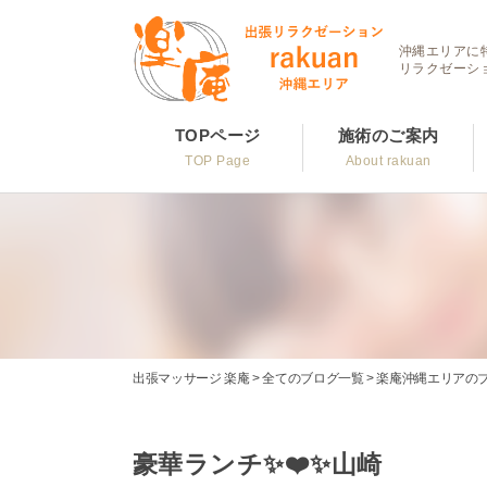
沖縄エリアに
リラクゼーシ
TOPページ
施術のご案内
TOP Page
About rakuan
出張マッサージ 楽庵
>
全てのブログ一覧
>
楽庵沖縄エリアの
豪華ランチ✨❤️✨山崎