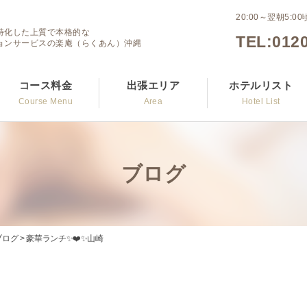
20:00～翌朝5:0
特化した上質で本格的な
TEL:0120
ョンサービスの楽庵（らくあん）沖縄
コース料金
出張エリア
ホテルリスト
Course Menu
Area
Hotel List
ブログ
ブログ
>
豪華ランチ✨❤️✨山崎